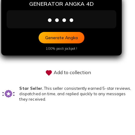
GENERATOR ANGKA 4D
••••
Generate Angka
100% pasti jackpot !
Add to collection
Star Seller.
This seller consistently earned 5-star reviews,
dispatched on time, and replied quickly to any messages
they received.