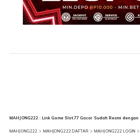
Loading...
MAHJONG222 : Link Game Slot77 Gacor Sudah Resmi dengan
MAHJONG222
MAHJONG222 DAFTAR
MAHJONG222 LOGIN