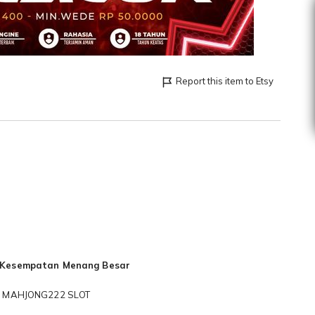
Report this item to Etsy
 Kesempatan Menang Besar
MAHJONG222 SLOT