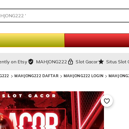
ently on Etsy
MAHJONG222
Slot Gacor
Situs Slot 
G222
MAHJONG222 DAFTAR
MAHJONG222 LOGIN
MAHJONG2